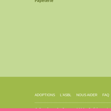
Papeterie
ADOPTIONS
L'ASBL
NOUS AIDER
FAQ
© Boutique CatRescue 2026 -
Politique de