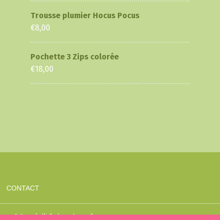
Trousse plumier Hocus Pocus
€
8,00
Pochette 3 Zips colorée
€
18,00
CONTACT
 confidentialité des données