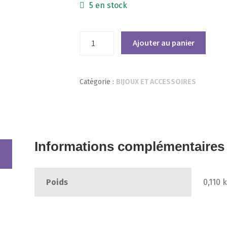
5 en stock
quantité
Ajouter au panier
de
Pendentif
Argenté
Catégorie :
BIJOUX ET ACCESSOIRES
Chat
et
Papillon
Informations complémentaires
Poids
0,110 