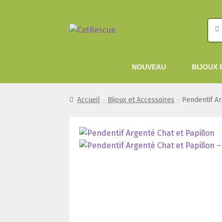
Rech
Rech
Aller
Aller
pour
à
au
la
contenu
NOUVEAU
BIJOUX 
navigation
Accueil
Bijoux et Accessoires
Pendentif Ar