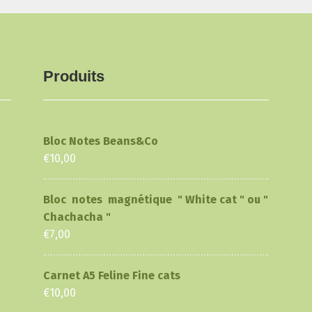
choisies
sur
la
page
du
Produits
produit
Bloc Notes Beans&Co
€
10,00
Bloc notes magnétique " White cat " ou "
Chachacha "
€
7,00
Carnet A5 Feline Fine cats
€
10,00