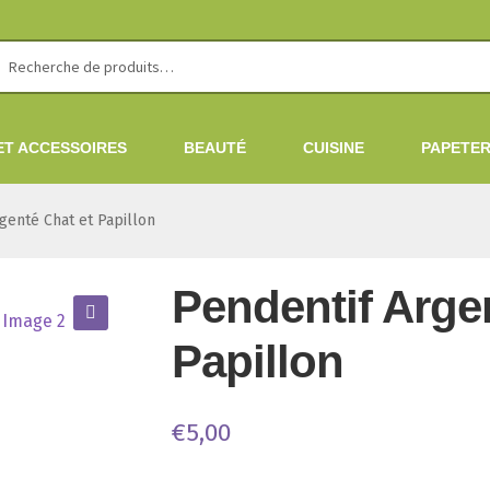
erche
erche
 :
ET ACCESSOIRES
BEAUTÉ
CUISINE
PAPETER
genté Chat et Papillon
Pendentif Arge
🔍
Papillon
€
5,00