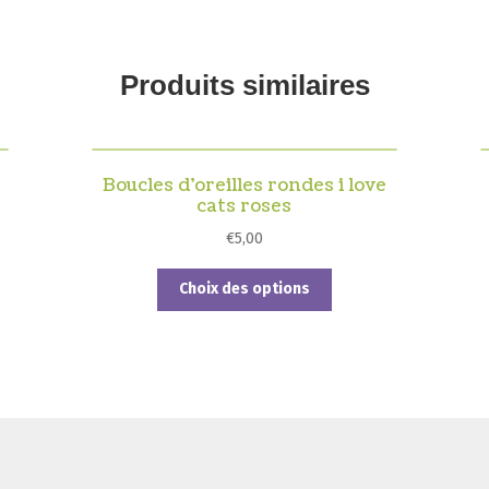
Produits similaires
Boucles d’oreilles rondes i love
cats roses
€
5,00
Ce
Choix des options
produit
a
plusieurs
variations.
Les
options
peuvent
être