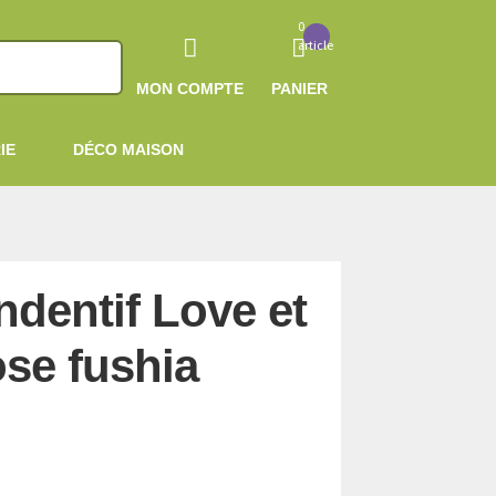
0
article
MON COMPTE
PANIER
IE
DÉCO MAISON
ndentif Love et
ose fushia