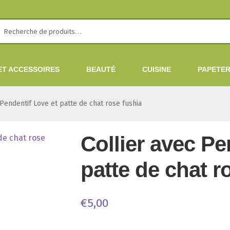
erche
erche
 :
ET ACCESSOIRES
BEAUTÉ
CUISINE
PAPETER
 Pendentif Love et patte de chat rose fushia
Collier avec Pe
patte de chat r
€
5,00