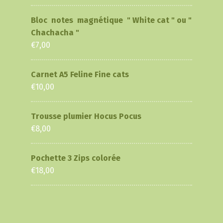
Bloc notes magnétique " White cat " ou "
Chachacha "
€
7,00
Carnet A5 Feline Fine cats
€
10,00
Trousse plumier Hocus Pocus
€
8,00
Pochette 3 Zips colorée
€
18,00