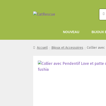
Rech
Rech
Aller
Aller
pour
à
au
la
contenu
NOUVEAU
BIJOUX 
navigation
Accueil
Bijoux et Accessoires
Collier avec