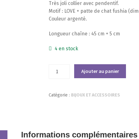
Très joli collier avec pendentif.
Motif : LOVE + patte de chat fushia (di
Couleur argenté.
Longueur chaîne : 45 cm + 5 cm
4 en stock
quantité
Ajouter au panier
de
Collier
avec
Catégorie :
BIJOUX ET ACCESSOIRES
Pendentif
Love
et
patte
de
Informations complémentaires
chat