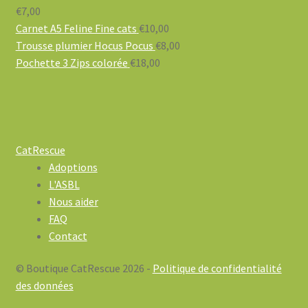
€
7,00
Carnet A5 Feline Fine cats
€
10,00
Trousse plumier Hocus Pocus
€
8,00
Pochette 3 Zips colorée
€
18,00
CatRescue
Adoptions
L'ASBL
Nous aider
FAQ
Contact
© Boutique CatRescue 2026 -
Politique de confidentialité
des données