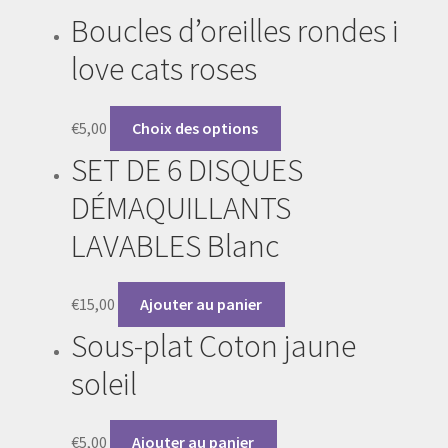
Déco maison
Boucles d’oreilles rondes i
love cats roses
Ce
€
5,00
Choix des options
produit
SET DE 6 DISQUES
a
plusieurs
DÉMAQUILLANTS
variations.
LAVABLES Blanc
Les
options
peuvent
€
15,00
Ajouter au panier
être
Sous-plat Coton jaune
choisies
sur
soleil
la
page
€
5,00
Ajouter au panier
du