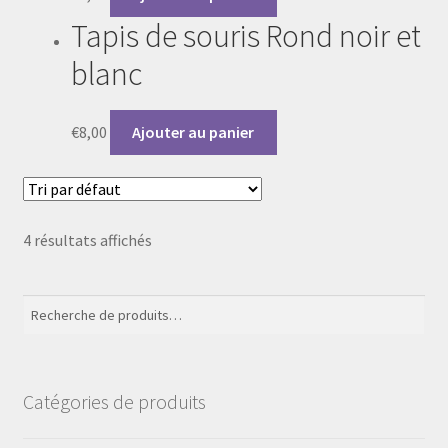
produit
Tapis de souris Rond noir et
blanc
€
8,00
Ajouter au panier
4 résultats affichés
Recherche
Recherche
pour :
Catégories de produits