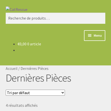
Aller
Aller
Recherche
à
au
Recherche
la
contenu
pour :
navigation
Menu
€
0,00
0 article
Nouveau
Bijoux et Accessoires
Accueil
/
Dernières Pièces
Beauté
Dernières Pièces
Cuisine
Papeterie
4 résultats affichés