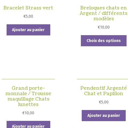
Bracelet Strass vert
Breloques chats en
Argent / différents
€
5,00
modèles
€
10,00
Ajouter au panier
Choix des options
v
Grand porte-
Pendentif Argenté
monnaie / Trousse
Chat et Papillon
c
maquillage Chats
€
5,00
lunettes
l
€
10,00
Ajouter au panier
Ajouter au panier