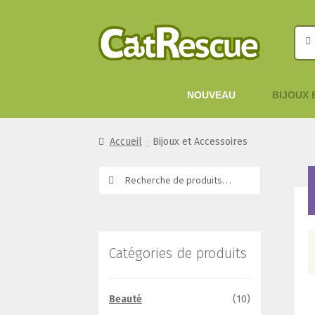
Rech
Rech
Aller
Aller
pour
à
au
la
contenu
NOUVEAU
BIJOUX 
navigation
Accueil
Bijoux et Accessoires
Recherche
Recherche
pour :
Catégories de produits
Beauté
(10)