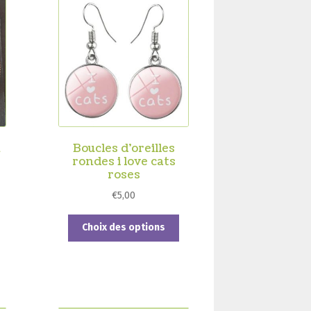
n
Boucles d’oreilles
rondes i love cats
roses
€
5,00
Ce
Choix des options
produit
a
plusieurs
variations.
Les