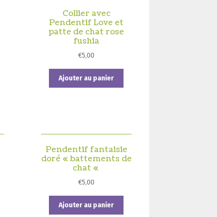
options
peuvent
Collier avec
Pendentif Love et
être
patte de chat rose
choisies
fushia
sur
la
€
5,00
Ce
page
produit
du
Ajouter au panier
a
produit
plusieurs
ariations.
Les
options
peuvent
Pendentif fantaisie
être
doré « battements de
hoisies
chat «
sur
a
€
5,00
page
du
Ajouter au panier
produit