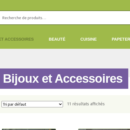
erche
erche
 :
ET ACCESSOIRES
BEAUTÉ
CUISINE
PAPETER
Bijoux et Accessoires
11 résultats affichés