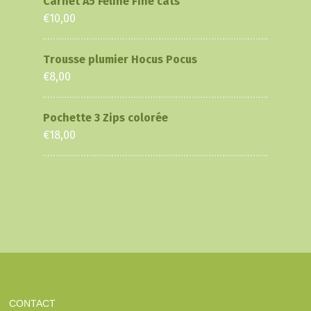
Carnet A5 Feline Fine cats
€
10,00
Trousse plumier Hocus Pocus
€
8,00
Pochette 3 Zips colorée
€
18,00
CONTACT