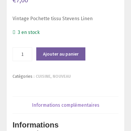
€
7,00
Vintage Pochette tissu Stevens Linen
3 en stock
quantité
Ajouter au panier
de
Vintage
Pochette
Catégories :
CUISINE
,
NOUVEAU
tissu
marque
Stevens
Linen
Informations complémentaires
Informations