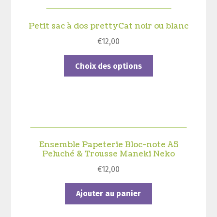
Petit sac à dos prettyCat noir ou blanc
€
12,00
Ce
Choix des options
produit
a
plusieurs
variations.
Les
options
Ensemble Papeterie Bloc-note A5
peuvent
Peluché & Trousse Maneki Neko
être
€
12,00
choisies
sur
Ajouter au panier
la
page