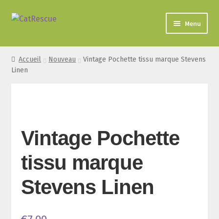
Aller
Aller
Menu
à
au
la
contenu
navigation
Accueil
Nouveau
Vintage Pochette tissu marque Stevens
NOUVEAU
Linen
BIJOUX ET ACCESSOIRES
BEAUTÉ
Vintage Pochette
CUISINE
tissu marque
PAPETERIE
Stevens Linen
DÉCO MAISON