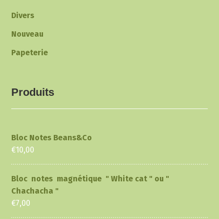
Divers
Nouveau
Papeterie
Produits
Bloc Notes Beans&Co
€
10,00
Bloc notes magnétique " White cat " ou "
Chachacha "
€
7,00