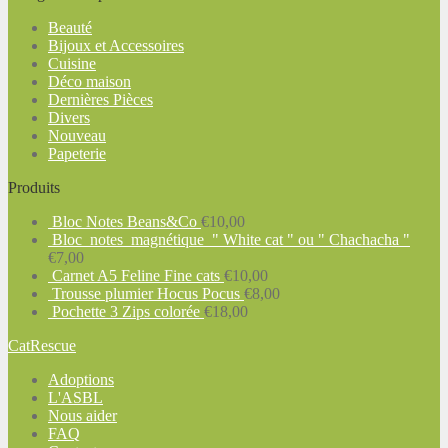
Beauté
Bijoux et Accessoires
Cuisine
Déco maison
Dernières Pièces
Divers
Nouveau
Papeterie
Produits
Bloc Notes Beans&Co
€
10,00
Bloc notes magnétique " White cat " ou " Chachacha "
€
7,00
Carnet A5 Feline Fine cats
€
10,00
Trousse plumier Hocus Pocus
€
8,00
Pochette 3 Zips colorée
€
18,00
CatRescue
Adoptions
L'ASBL
Nous aider
FAQ